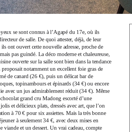
oyeux se sont connus à l’Agapé du 17e, où ils
irecteur de salle. De quoi attester, déjà, de leur
ils ont ouvert cette nouvelle adresse, proche de
c mais pas guindé. La déco moderne et chaleureuse,
uisine ouverte sur la salle sont bien dans la tendance
son proposait notamment un excellent foie gras de
é de canard (26 €), puis un délicat bar de
 coques, topinambours et épinards (34 €) ou encore
ervie avec un jus admirablement réduit (34 €). Même
e chocolat grand cru Madong escorté d’une
olis et délicieux plats, dressés avec art, que l’on
ion à 70 € pour six assiettes. Mais la très bonne
déjeuner à seulement 34 €, avec deux mises en
de viande et un dessert. Un vrai cadeau, compte