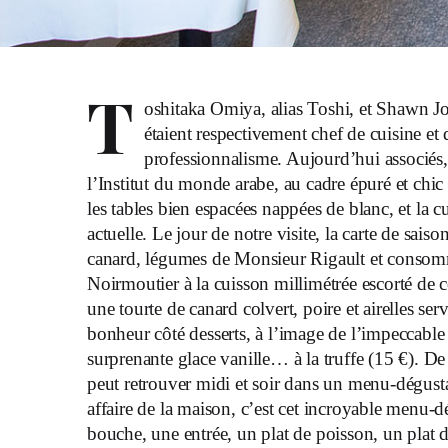
T
oshitaka Omiya, alias Toshi, et Shawn J
étaient respectivement chef de cuisine et d
professionnalisme. Aujourd’hui associés, 
l’Institut du monde arabe, au cadre épuré et chi
les tables bien espacées nappées de blanc, et la c
actuelle. Le jour de notre visite, la carte de sai
canard, légumes de Monsieur Rigault et consomm
Noirmoutier à la cuisson millimétrée escorté de
une tourte de canard colvert, poire et airelles s
bonheur côté desserts, à l’image de l’impeccabl
surprenante glace vanille… à la truffe (15 €). De j
peut retrouver midi et soir dans un menu-dégustat
affaire de la maison, c’est cet incroyable menu-
bouche, une entrée, un plat de poisson, un plat 