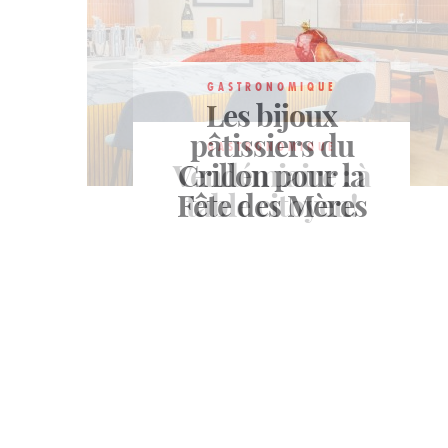
GASTRONOMIQUE
Les bijoux
GASTRONOMIQUE
Dammann Frères
pâtissiers du
GASTRONOMIQUE
ouvre son coffret
Vendémiaire : à
Crillon pour la
Fête des Mères
table citoyen!
Iris