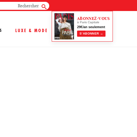
ABONNEZ-VOUS
à Paris Capitale
29€/an seulement
S
LUXE & MODE
S’ABONNER →