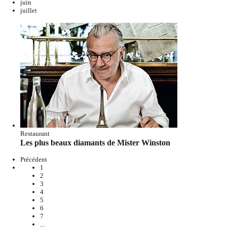
juin
juillet
Restaurant
Les plus beaux diamants de Mister Winston
Précédent
1
2
3
4
5
6
7
...