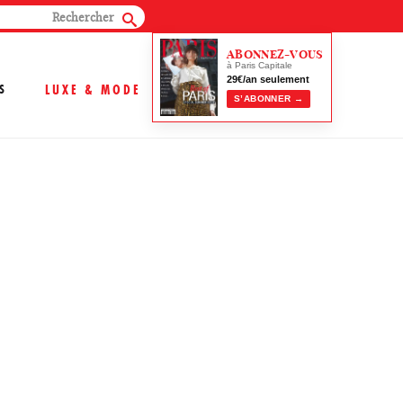
ABONNEZ-VOUS
à Paris Capitale
29€/an seulement
S
LUXE & MODE
S’ABONNER →