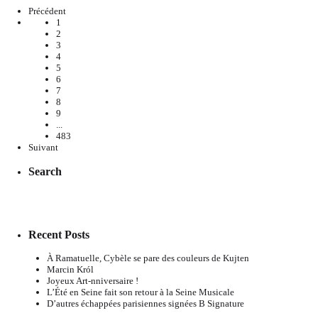
Précédent
1
2
3
4
5
6
7
8
9
...
483
Suivant
Search
Recent Posts
À Ramatuelle, Cybèle se pare des couleurs de Kujten
Marcin Król
Joyeux Art-nniversaire !
L’Été en Seine fait son retour à la Seine Musicale
D’autres échappées parisiennes signées B Signature