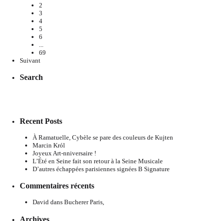
2
3
4
5
6
...
69
Suivant
Search
Recent Posts
À Ramatuelle, Cybèle se pare des couleurs de Kujten
Marcin Król
Joyeux Art-nniversaire !
L’Été en Seine fait son retour à la Seine Musicale
D’autres échappées parisiennes signées B Signature
Commentaires récents
David
dans
Bucherer Paris,
Archives