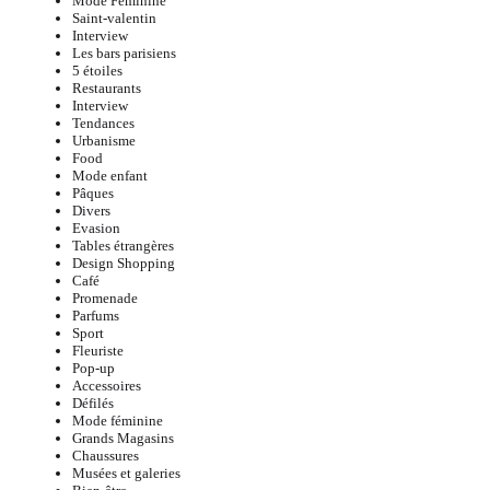
Mode Féminine
Saint-valentin
Interview
Les bars parisiens
5 étoiles
Restaurants
Interview
Tendances
Urbanisme
Food
Mode enfant
Pâques
Divers
Evasion
Tables étrangères
Design Shopping
Café
Promenade
Parfums
Sport
Fleuriste
Pop-up
Accessoires
Défilés
Mode féminine
Grands Magasins
Chaussures
Musées et galeries