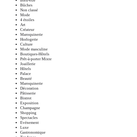
Bien-être
Bûches
Non classé
Mode
4 étoiles
Art
Créateur
Maroquinerie
Horlogerie
Culture
Mode masculine
Boutiques-Hôtels
Prêt-à-porter Mixte
Joaillerie
Hôtels
Palace
Beauté
Maroquinerie
Décoration
Pâtisserie
Bistrot
Exposition
Champagne
Shopping
Spectacles
Evénement
Luxe
Gastronomique