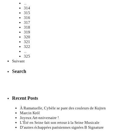
...
314
315
316
317
318
319
320
321
322
...
325
Suivant
Search
Recent Posts
À Ramatuelle, Cybèle se pare des couleurs de Kujten
Marcin Król
Joyeux Art-nniversaire !
L’Été en Seine fait son retour à la Seine Musicale
D’autres échappées parisiennes signées B Signature