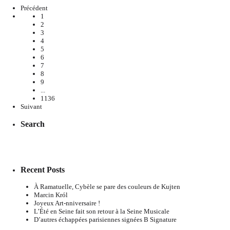
Précédent
1
2
3
4
5
6
7
8
9
...
1136
Suivant
Search
Recent Posts
À Ramatuelle, Cybèle se pare des couleurs de Kujten
Marcin Król
Joyeux Art-nniversaire !
L’Été en Seine fait son retour à la Seine Musicale
D’autres échappées parisiennes signées B Signature