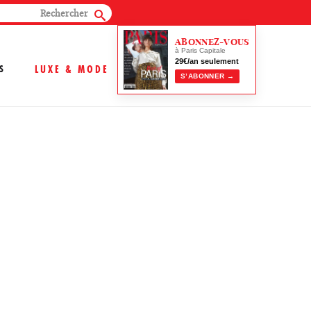
ABONNEZ-VOUS
à Paris Capitale
29€/an seulement
S
LUXE & MODE
S’ABONNER →