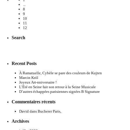
...
8
9
10
11
12
Search
Recent Posts
À Ramatuelle, Cybèle se pare des couleurs de Kujten
Marcin Król
Joyeux Art-nniversaire !
L’Été en Seine fait son retour à la Seine Musicale
D’autres échappées parisiennes signées B Signature
Commentaires récents
David
dans
Bucherer Paris,
Archives