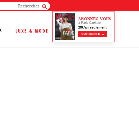
ABONNEZ-VOUS
à Paris Capitale
29€/an seulement
S
LUXE & MODE
S’ABONNER →