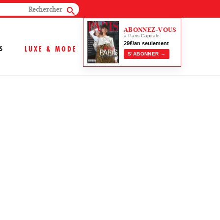
ABONNEZ-VOUS
à Paris Capitale
29€/an seulement
S
LUXE & MODE
S’ABONNER →