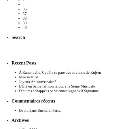
...
36
37
38
39
40
Search
Recent Posts
À Ramatuelle, Cybèle se pare des couleurs de Kujten
Marcin Król
Joyeux Art-nniversaire !
L’Été en Seine fait son retour à la Seine Musicale
D’autres échappées parisiennes signées B Signature
Commentaires récents
David
dans
Bucherer Paris,
Archives